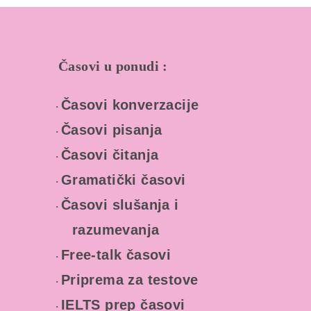
Časovi u ponudi
:
Časovi konverzacije
·
Časovi pisanja
·
Časovi čitanja
·
Gramatički časovi
·
Časovi slušanja i
·
razumevanja
Free-talk časovi
·
Priprema za testove
·
IELTS prep časovi
·