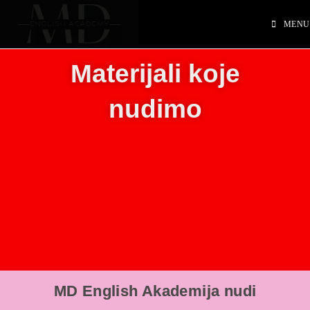
MENU
Materijali koje
nudimo
MD English Akademija nudi