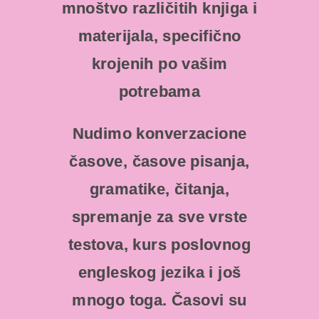
mnoštvo različitih knjiga i
materijala, specifično
krojenih po vašim
potrebama
Nudimo konverzacione
časove, časove pisanja,
gramatike, čitanja,
spremanje za sve vrste
testova, kurs poslovnog
engleskog jezika i još
mnogo toga. Časovi su