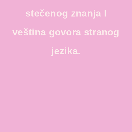
stečenog znanja I
veština govora stranog
jezika.