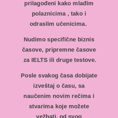
prilagođeni kako mlađim
polaznicima , tako i
odraslim učenicima.
Nudimo specifične biznis
časove, pripremne časove
za IELTS ili druge testove.
Posle svakog časa dobijate
izveštaj o času, sa
naučenim novim rečima i
stvarima koje možete
vežbati, od svog