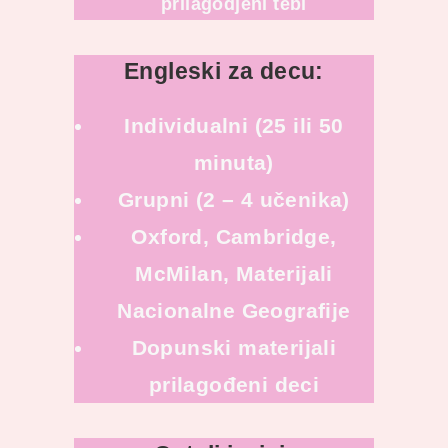
prilagodjeni tebi
Engleski za decu:
Individualni (25 ili 50
minuta)
Grupni (2 – 4 učenika)
Oxford, Cambridge,
McMilan, Materijali
Nacionalne Geografije
Dopunski materijali
prilagođeni deci