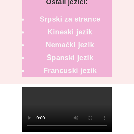
Ostali jezici:
Srpski za strance
Kineski jezik
Nemački jezik
Španski jezik
Francuski jezik