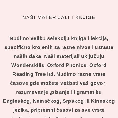
NAŠI MATERIJALI I KNJIGE
Nudimo veliku selekciju knjiga i lekcija,
specifično krojenih za razne nivoe i uzraste
naših đaka. Naši materijali uključuju
Wonderskills, Oxford Phonics, Oxford
Reading Tree itd. Nudimo razne vrste
časove gde možete vežbati vaš govor ,
razumevanje ,pisanje ili gramatiku
Engleskog, Nemačkog, Srpskog ili Kineskog
jezika, pripremni časovi za sve vrste