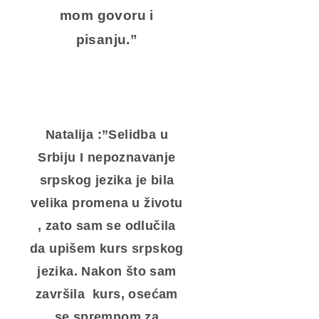
mom govoru i
pisanju.”
Natalija :”Selidba u
Srbiju I nepoznavanje
srpskog jezika je bila
velika promena u životu
, zato sam se odlučila
da upišem kurs srpskog
jezika. Nakon što sam
završila kurs, osećam
se spremnom za