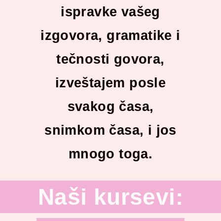
ispravke vašeg
izgovora, gramatike i
tečnosti govora,
izveštajem posle
svakog časa,
snimkom časa, i jos
mnogo toga.
Naši kursevi: