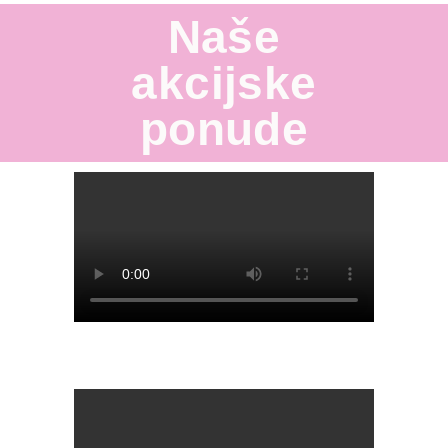
Naše
akcijske
ponude