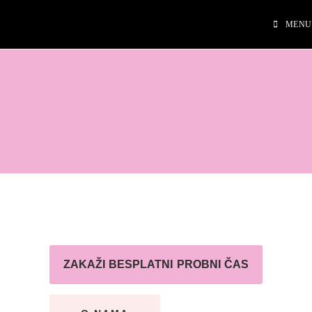
MENU
MD ENGLISH ACADEMY
Prva online jezička akademija za decu i odrasle
ZAKAŽI BESPLATNI PROBNI ČAS