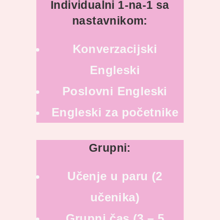
Individualni 1-na-1 sa
nastavnikom:
Konverzacijski
Engleski
Poslovni Engleski
Engleski za početnike
Grupni:
Učenje u paru (2
učenika)
Grupni čas (3 – 5