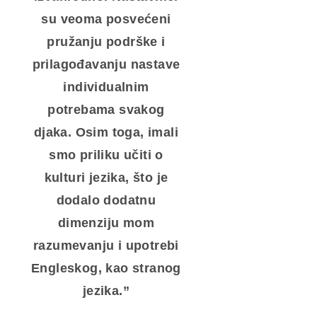
su veoma posvećeni
pružanju podrške i
prilagođavanju nastave
individualnim
potrebama svakog
djaka. Osim toga, imali
smo priliku učiti o
kulturi jezika, što je
dodalo dodatnu
dimenziju mom
razumevanju i upotrebi
Engleskog, kao stranog
jezika.”