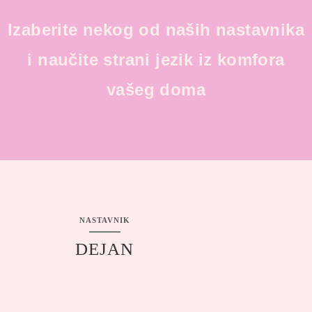
Izaberite nekog od naših nastavnika
i naučite strani jezik iz komfora
vašeg doma
NASTAVNIK
DEJAN