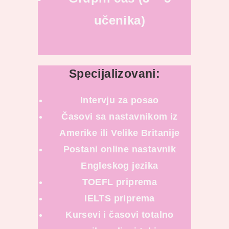
učenika)
Specijalizovani:
Intervju za posao
Časovi sa nastavnikom iz
Amerike ili Velike Britanije
Postani online nastavnik
Engleskog jezika
TOEFL priprema
IELTS priprema
Kursevi i časovi totalno