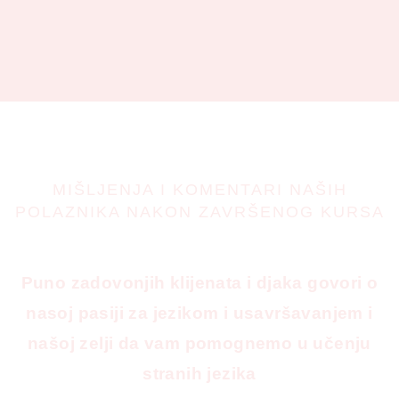
MIŠLJENJA I KOMENTARI NAŠIH
POLAZNIKA NAKON ZAVRŠENOG KURSA
Puno zadovonjih klijenata i djaka govori o
nasoj pasiji za jezikom i usavršavanjem i
našoj zelji da vam pomognemo u učenju
stranih jezika